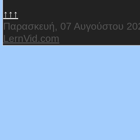
↑↑↑
Παρασκευή, 07 Αυγούστου 20
LernVid.com