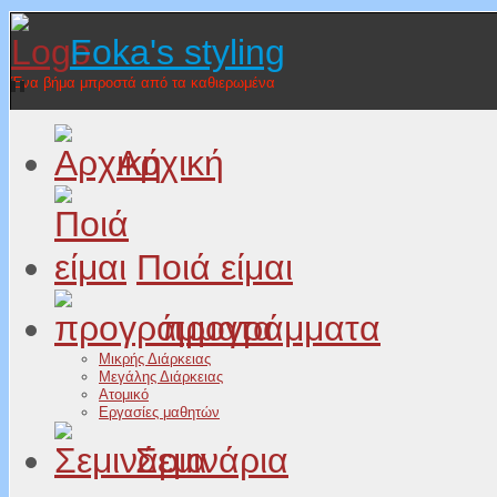
Foka's styling
Ένα βήμα μπροστά από τα καθιερωμένα
Αρχική
Ποιά είμαι
προγράμματα
Μικρής Διάρκειας
Μεγάλης Διάρκειας
Ατομικό
Εργασίες μαθητών
Σεμινάρια