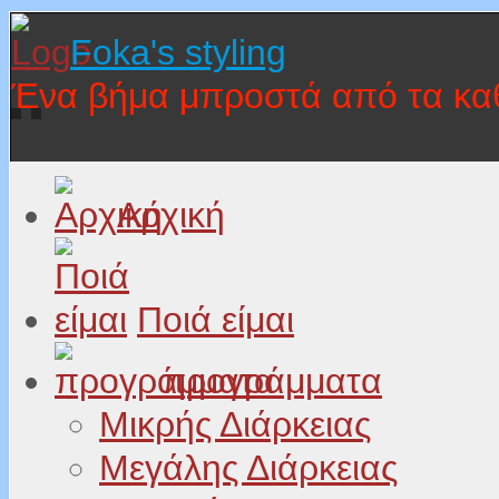
Foka's styling
Ένα βήμα μπροστά από τα κα
Αρχική
Ποιά είμαι
προγράμματα
Μικρής Διάρκειας
Μεγάλης Διάρκειας