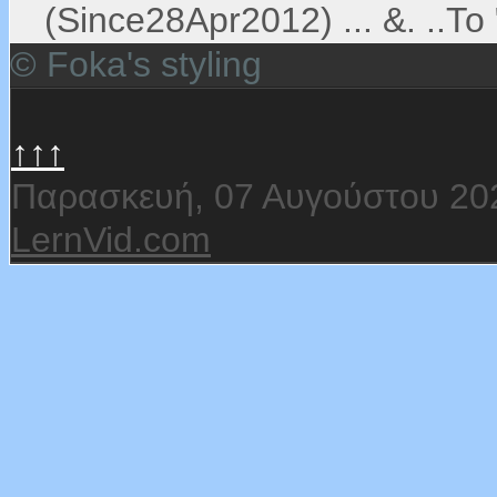
(Since28Apr2012) ... &. ..Το "
© Foka's styling
↑↑↑
Παρασκευή, 07 Αυγούστου 20
LernVid.com