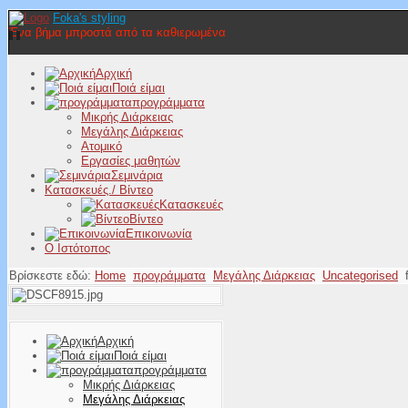
Foka's styling
Ένα βήμα μπροστά από τα καθιερωμένα
Αρχική
Ποιά είμαι
προγράμματα
Μικρής Διάρκειας
Μεγάλης Διάρκειας
Ατομικό
Εργασίες μαθητών
Σεμινάρια
Κατασκευές./ Βίντεο
Κατασκευές
Βίντεο
Επικοινωνία
Ο Ιστότοπος
Βρίσκεστε εδώ:
Home
προγράμματα
Μεγάλης Διάρκειας
Uncategorised
Αρχική
Ποιά είμαι
προγράμματα
Μικρής Διάρκειας
Μεγάλης Διάρκειας